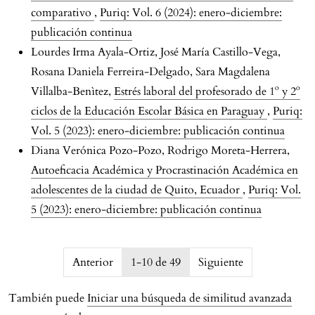
comparativo
,
Puriq: Vol. 6 (2024): enero-diciembre:
publicación continua
Lourdes Irma Ayala-Ortiz, José María Castillo-Vega,
Rosana Daniela Ferreira-Delgado, Sara Magdalena
Villalba-Benìtez,
Estrés laboral del profesorado de 1º y 2º
ciclos de la Educación Escolar Básica en Paraguay
,
Puriq:
Vol. 5 (2023): enero-diciembre: publicación continua
Diana Verónica Pozo-Pozo, Rodrigo Moreta-Herrera,
Autoeficacia Académica y Procrastinación Académica en
adolescentes de la ciudad de Quito, Ecuador
,
Puriq: Vol.
5 (2023): enero-diciembre: publicación continua
issue.pagination6a746e08a8cc6
Anterior
1-10 de 49
Siguiente
También puede
Iniciar una búsqueda de similitud avanzada