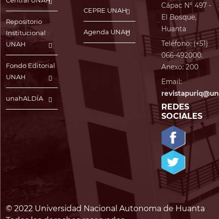
Central UNAH
Cápac N° 497 -
CEPRE UNAH
El Bosque,
Repositorio
Huanta
Agenda UNAH
Institucional
Teléfono: (+51)
UNAH
066-492000.
Fondo Editorial
Anexo: 200
UNAH
Email:
revistapuriq@un
unahALDÍA
REDES
SOCIALES
© 2022 Universidad Nacional Autonoma de Huanta