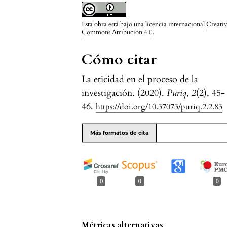
Esta obra está bajo una licencia internacional
Creati
Commons Atribución 4.0
.
Cómo citar
La eticidad en el proceso de la
investigación. (2020).
Puriq
,
2
(2), 45-
46.
https://doi.org/10.37073/puriq.2.2.83
Más formatos de cita
0
0
0
Métricas alternativas