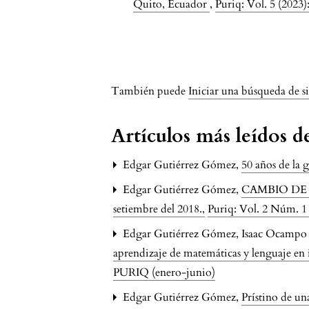
Quito, Ecuador
,
Puriq: Vol. 5 (2023
issue.pagination6a
También puede
Iniciar una búsqueda de s
Artículos más leídos 
Edgar Gutiérrez Gómez,
50 años de la 
Edgar Gutiérrez Gómez,
CAMBIO DE PA
setiembre del 2018.
,
Puriq: Vol. 2 Núm. 1
Edgar Gutiérrez Gómez, Isaac Ocampo Ya
aprendizaje de matemáticas y lenguaje en
PURIQ (enero-junio)
Edgar Gutiérrez Gómez,
Prístino de u