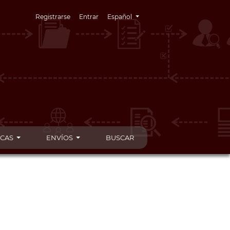
Cambiar el idioma. El idioma actual es:
Registrarse
Entrar
Español
ICAS
ENVÍOS
BUSCAR