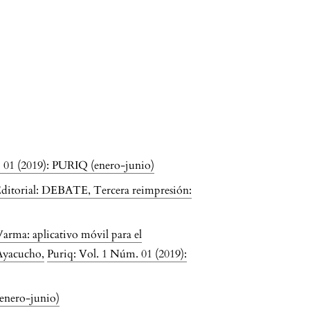
 01 (2019): PURIQ (enero-junio)
torial: DEBATE, Tercera reimpresión:
arma: aplicativo móvil para el
n Ayacucho
,
Puriq: Vol. 1 Núm. 01 (2019):
enero-junio)