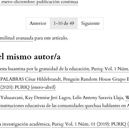
): enero-diciembre: publicación continua
7501299b030
Anterior
1-10 de 49
Siguiente
imilitud avanzada
para este artículo.
del mismo autor/a
gesta huantina por la gratuidad de la educación
,
Puriq: Vol. 1 Núm.
LABRAS César Hildebrandt, Penguin Random House Grupo Edi
 (2020): PURIQ (enero-abril)
huarcani, Kay Dennise Jeri Lagos, Lelis Antony Saravia Llaja,
W
 instituciones educativas de las comunidades quechua hablantes e
na investigación académica
,
Puriq: Vol. 1 Núm. 01 (2019): PURIQ (