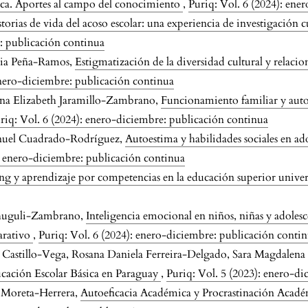
ica. Aportes al campo del conocimiento
,
Puriq: Vol. 6 (2024): ene
torias de vida del acoso escolar: una experiencia de investigación c
e: publicación continua
via Peña-Ramos,
Estigmatización de la diversidad cultural y relacio
enero-diciembre: publicación continua
Ana Elizabeth Jaramillo-Zambrano,
Funcionamiento familiar y auto
riq: Vol. 6 (2024): enero-diciembre: publicación continua
nuel Cuadrado-Rodríguez,
Autoestima y habilidades sociales en ad
): enero-diciembre: publicación continua
ng y aprendizaje por competencias en la educación superior univer
Shuguli-Zambrano,
Inteligencia emocional en niños, niñas y adolesc
arativo
,
Puriq: Vol. 6 (2024): enero-diciembre: publicación conti
 Castillo-Vega, Rosana Daniela Ferreira-Delgado, Sara Magdalena 
ducación Escolar Básica en Paraguay
,
Puriq: Vol. 5 (2023): enero-d
 Moreta-Herrera,
Autoeficacia Académica y Procrastinación Académ