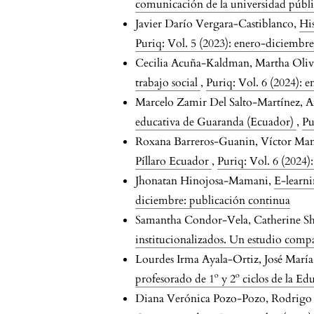
comunicación de la universidad públ
Javier Darío Vergara-Castiblanco,
His
Puriq: Vol. 5 (2023): enero-diciembr
Cecilia Acuña-Kaldman, Martha Oli
trabajo social
,
Puriq: Vol. 6 (2024): 
Marcelo Zamir Del Salto-Martínez, 
educativa de Guaranda (Ecuador)
,
Pu
Roxana Barreros-Guanin, Víctor Ma
Píllaro Ecuador
,
Puriq: Vol. 6 (2024
Jhonatan Hinojosa-Mamani,
E-learni
diciembre: publicación continua
Samantha Condor-Vela, Catherine 
institucionalizados. Un estudio comp
Lourdes Irma Ayala-Ortiz, José María
profesorado de 1º y 2º ciclos de la E
Diana Verónica Pozo-Pozo, Rodrigo