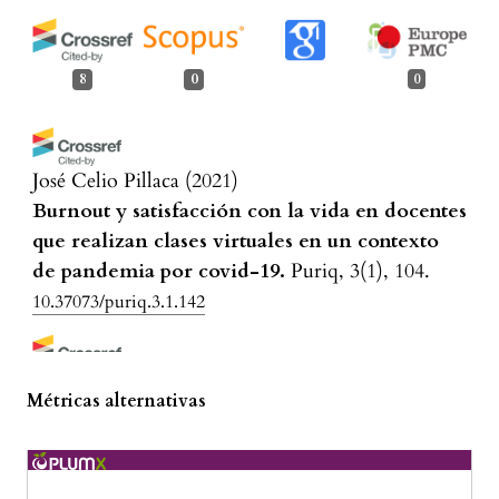
8
0
0
José Celio Pillaca
(2021)
Burnout y satisfacción con la vida en docentes
que realizan clases virtuales en un contexto
de pandemia por covid-19.
Puriq, 3(1), 104.
10.37073/puriq.3.1.142
Ronald Quinteros-Durand, Robinson B.
Métricas alternativas
Almanza-Cabe, Wilter C. Morales-García, Oscar
Mamani-Benito, Liset Z. Sairitupa-Sanchez, Lucy
Puño-Quispe, Jacksaint Saintila, Renán Saavedra-