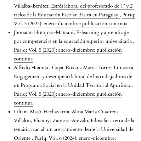
Villalba-Benìtez,
Estrés laboral del profesorado de 1º y 2º
ciclos de la Educación Escolar Básica en Paraguay
,
Puriq:
Vol. 5 (2023): enero-diciembre: publicación continua
Jhonatan Hinojosa-Mamani,
E-learning y aprendizaje
por competencias en la educación superior universitaria
,
Puriq: Vol. 5 (2023): enero-diciembre: publicación
continua
Alfredo Huamán-Cuya, Roxana Marvi Torres-Limascca,
Engagement y desempeño laboral de los trabajadores de
un Programa Social en la Unidad Territorial Apurímac
,
Puriq: Vol. 5 (2023): enero-diciembre: publicación
continua
Liliana Masó-Hechavarría, Alina María Cuadréns-
Villalón, Eliannys Zamora-Arévalo,
Filosofar acerca de la
temática racial, un acercamiento desde la Universidad de
Oriente
,
Puriq: Vol. 6 (2024): enero-diciembre: