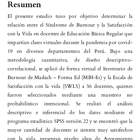
Resumen
Diana Andrea García Chamorro, Paula Andrea
El presente estudio tuvo por objetivo determinar la
Aristizábal Vélez, Consuelo Vélez Álvarez
(2024)
relación entre el Síndrome de Burnout y la Satisfacción
Satisfacción con la vida en la comunidad
con la Vida en docentes de Educación Básica Regular que
universitaria de una Universidad Colombiana
impartían clases virtuales durante la pandemia por covid-
en tiempo de pandemia.
ÁNFORA, 31(56), 178.
19 en diversos departamentos del Perú. Bajo una
10.30854/anf.v31.n56.2023.967
metodología cuantitativa, de diseño descriptivo-
correlacional, se aplicó de forma virtual el Inventario de
Burnout de Maslach – Forma Ed (MBI-Es) y la Escala de
Angela Barandica Macías
(2024)
Satisfacción con la vida (SWLS) a 56 docentes, quienes
ESTRÉS EN DOCENTES EN TIEMPOS DE
fueron seleccionados mediante una muestreo no
PANDEMIA.
.
probabilístico intencional. Se realizó el análisis
descriptivo e inferencial de los datos mediante el
Silvina Soledad Hernández, Patricia Graciela
programa estadístico SPSS versión 22 y se encontró que la
Méndez, Liliana Rosa Sosa, Marcela Anahí Flores,
mayor cantidad de docentes se sienten muy satisfechos
Mónica Andrea Rodríguez, Carlos Jesús Canova-
con la vida, presentan niveles altos de Agotamiento