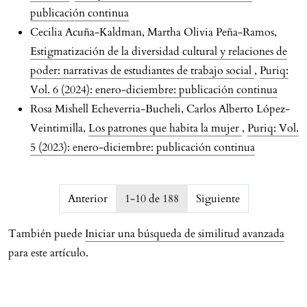
publicación continua
Cecilia Acuña-Kaldman, Martha Olivia Peña-Ramos,
Estigmatización de la diversidad cultural y relaciones de
poder: narrativas de estudiantes de trabajo social
,
Puriq:
Vol. 6 (2024): enero-diciembre: publicación continua
Rosa Mishell Echeverria-Bucheli, Carlos Alberto López-
Veintimilla,
Los patrones que habita la mujer
,
Puriq: Vol.
5 (2023): enero-diciembre: publicación continua
issue.pagination6a73b4b5a38d8
Anterior
1-10 de 188
Siguiente
También puede
Iniciar una búsqueda de similitud avanzada
para este artículo.