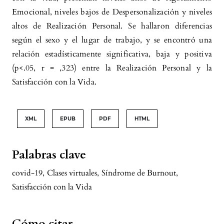
Barrios
(2023)
Emocional, niveles bajos de Despersonalización y niveles
Bachelor of Science in Nursing faculty
altos de Realización Personal. Se hallaron diferencias
perceptions of distance education during the
según el sexo y el lugar de trabajo, y se encontró una
COVID-19 pandemic.
Salud, Ciencia y
relación estadísticamente significativa, baja y positiva
Tecnología, 3, 183.
(p<.05, r = ,323) entre la Realización Personal y la
10.56294/saludcyt2023183
Satisfacción con la Vida.
Roxana Graciela Marsollier, Cristián David
XML
EPUB
PDF
HTML
Expósito, Ana Victoria Marquez Terraza, Santiago
Azpilcueta
(2024)
Palabras clave
Experiencias docentes frente a la virtualidad
durante la pandemia por covid-19: principales
covid-19
,
Clases virtuales
,
Síndrome de Burnout
,
desafíos y estrategias de afrontamiento.
Voces
Satisfacción con la Vida
y Silencios. Revista Latinoamericana de Educación,
15(3), 147.