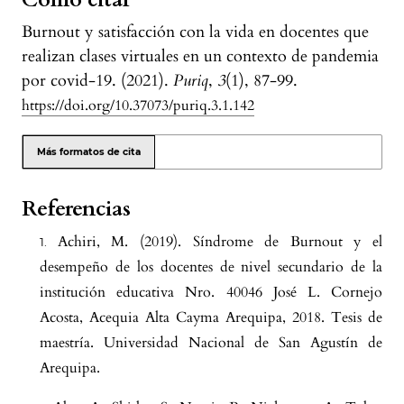
Cómo citar
10.18175/VyS16.3.2024.7
Burnout y satisfacción con la vida en docentes que
realizan clases virtuales en un contexto de pandemia
Erika Pamela Cando Taipe, Lorena Fernanda
por covid-19. (2021).
Puriq
,
3
(1), 87-99.
Altamirano López
(2024)
https://doi.org/10.37073/puriq.3.1.142
Síndrome de burnout y satisfacción con la
vida en choferes profesionales.
Religación,
Más formatos de cita
9(42), e2401238.
10.46652/rgn.v9i42.1238
Referencias
Achiri, M. (2019). Síndrome de Burnout y el
desempeño de los docentes de nivel secundario de la
institución educativa Nro. 40046 José L. Cornejo
Acosta, Acequia Alta Cayma Arequipa, 2018. Tesis de
maestría. Universidad Nacional de San Agustín de
Arequipa.